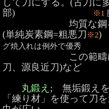
して刀にする。(古刀に
部)
※1
均質な鋼を使い
(単純炭素鋼=粗悪刀
)
※2
グ焼入れは例外で優秀
この範疇に入る刀
刀、源良近刀)など
丸鍛え;
無垢鍛えを
「練り材」を使って刀を
巾が広い。