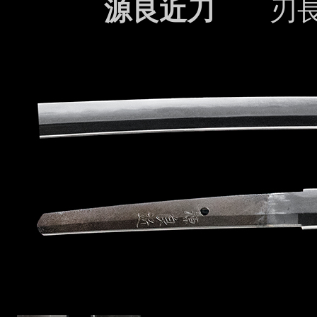
源良近刀
刃長: 6