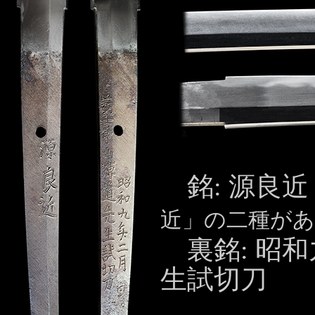
銘: 源良近
近」の二種があ
裏銘: 昭
生試切刀