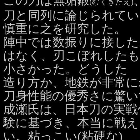
この刀は無垢鍛
(むくぎたえ)
刀と同列に論じられてい
慎重に之を研究した。
陣中では数振りに接した
はなく、刃こぼれした
小さかった。どうした
造り方か、地鉄が非常にね
刀身性能の優秀さに驚い
成瀬氏は、日本刀の実戦
験に基づき、本当に戦え
い。粘っこい(粘硬な)