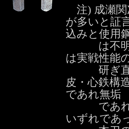
注) 成瀬
が多いと証
込みと使用
は不明で
は実戦性能
研ぎ直し
皮・心鉄構
であれ無垢
であれ、
いずれであ