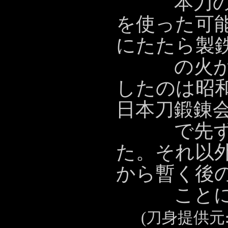
本刀の作
を使った可
にたたら製
の火が消
したのは昭
日本刀鍛錬
で先ず使
た。それ以
から暫く後
ことに
(刀身提供元