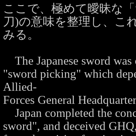
ここで、極めて曖昧な「
刀)の意味を整理し、こ
みる。
The Japanese sword was on
"sword picking" which dep
Allied-
Forces General Headquarter
Japan completed the concept
sword", and deceived GHQ,