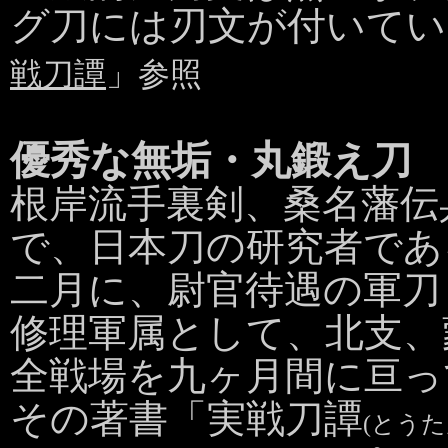
グ刀には刃文が付いてい
戦刀譚
」参照
優秀な無垢・丸鍛え刀
根岸流手裏剣、桑名藩伝
で、日本刀の研究者であ
二月に、尉官待遇の軍刀
修理軍属として、北支、
全戦場を九ヶ月間に亘っ
その著書「実戦刀譚
(とうた