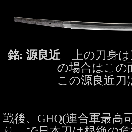
銘: 源良近
上の刀身は
の場合はこの
この源良近刀
戦後、GHQ(連合軍最高
り」で日本刀は根絶の危