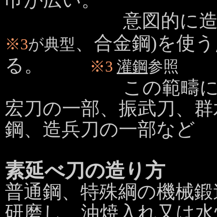
意図的に造られた
、合金鋼)を使
※3
が典型
る。
※3
灌鋼
参照
この範疇に入る刀
宏刀の一部、振武刀、群
鋼、造兵刀の一部など
素延べ刀の造り方
普通鋼、特殊綱の機械鍛
研磨し、油焼入れ又は水