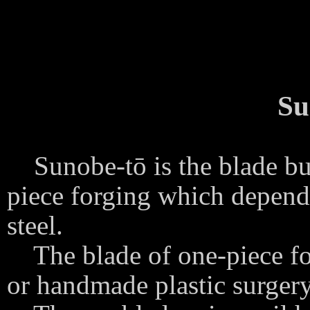
Su
Sunobe-tō is the blade bui
piece forging which depend
steel.
The blade of one-piece for
or handmade plastic surger