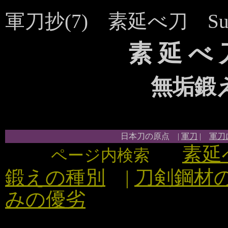
軍刀抄(7) 素延べ刀 Suno
素 延 べ 刀
無垢鍛
日本刀の原点 |
軍刀
|
軍刀
素延
ページ内検索
鍛えの種別
|
刀剣鋼材
みの優劣