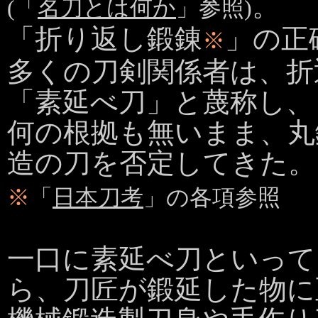
。
(「
名刀とは何か
」参照)
「折り返し鍛錬
」の正
※
多くの刀剣関係者は、折
「素延べ刀」と蔑称し、
何の根拠も無いまま、丸
造の刀を否定してきた。
※
「
日本刀考
」の各項参照
一口に素延べ刀といって
ら、刀匠が鍛延した物に