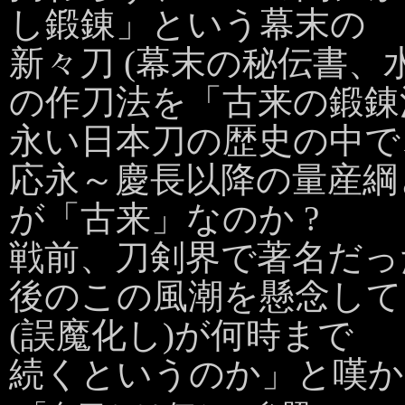
し鍛錬」という幕末の
新々刀 (幕末の秘伝書、
の作刀法を「古来の鍛錬
永い日本刀の歴史の中で
応永～慶長以降の量産綱
が「古来」なのか ?
戦前、刀剣界で著名だっ
後のこの風潮を懸念して
(誤魔化し)が何時まで
続くというのか」と嘆か